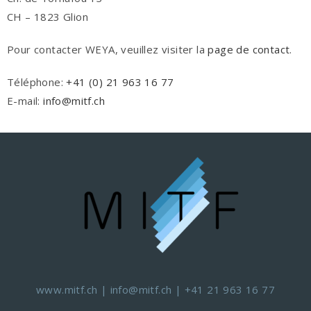
CH – 1823 Glion
Pour contacter WEYA, veuillez visiter la
page de contact
.
Téléphone:
+41 (0) 21 963 16 77
E-mail:
info@mitf.ch
www.mitf.ch
|
info@mitf.ch
|
+41 21 963 16 77