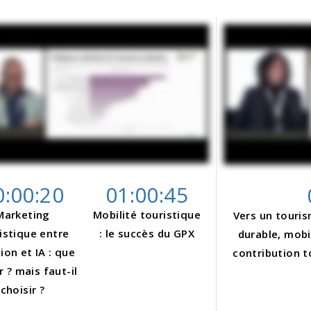
0:00:20
01:00:45
Marketing
Mobilité touristique
Vers un touris
istique entre
: le succès du GPX
durable, mobi
tion et IA : que
contribution 
r ? mais faut-il
choisir ?