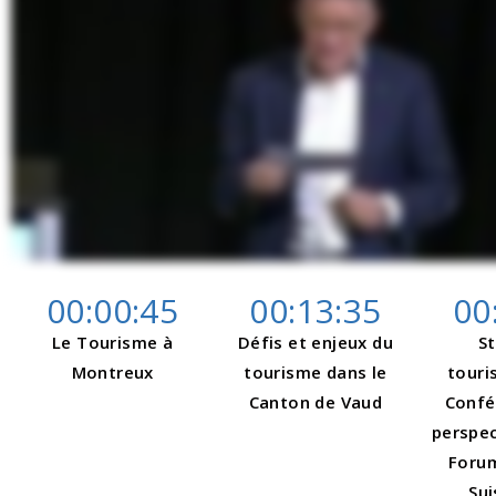
00:00:45
0
0:13:35
00
Le Tourisme à
Défis et enjeux du
S
Montreux
tourisme dans le
touri
Canton de Vaud
Confé
perspec
Foru
Sui