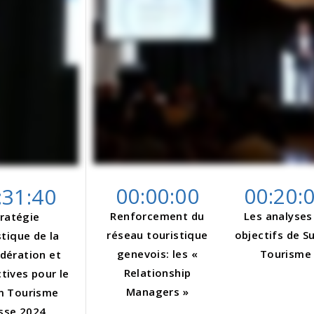
00:00:00
00
:20:
:31:40
Renforcement du
Les analyses
tratégie
réseau touristique
objectifs de S
stique de la
genevois: les «
Tourisme
dération et
Relationship
tives pour le
Managers »
m Tourisme
sse 2024