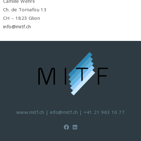
Camille Wehrli
Ch. de Tornafou 13
CH – 1823 Glion
info@mitf.ch
www.mitf.ch
|
info@mitf.ch
|
+41 21 963 16 77