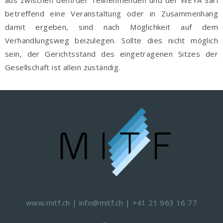
aus zwischen dem/der Teilnehmenden und der WEYA Sàrl
betreffend eine Veranstaltung oder in Zusammenhang
damit ergeben, sind nach Möglichkeit auf dem
Verhandlungsweg beizulegen. Sollte dies nicht möglich
sein, der Gerichtsstand des eingetragenen Sitzes der
Gesellschaft ist allein zuständig.
www.mitf.ch
|
info@mitf.ch
|
+41 21 963 16 77