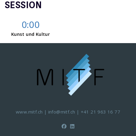
SESSION
0:00
Kunst und Kultur
www.mitf.ch
|
info@mitf.ch
|
+41 21 963 16 77