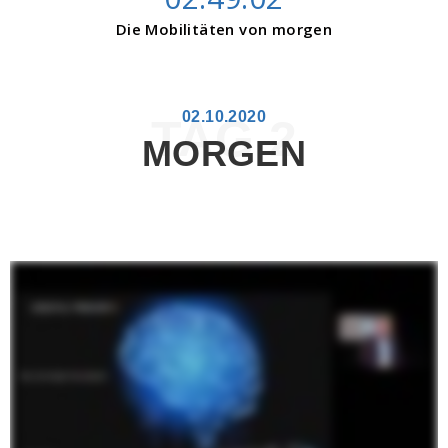
Die Mobilitäten von morgen
02.10.2020
TAG 2
MORGEN